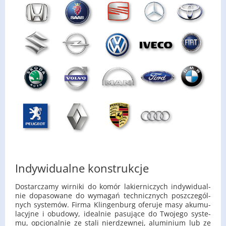
Indywidualne konstrukcje
Do­star­cza­my wir­ni­ki do komór la­kier­ni­czych in­dy­wi­du­al­
nie do­pa­so­wa­ne do wy­ma­gań tech­nicz­nych po­szcze­gól­
nych sys­te­mów. Firma Klin­gen­burg ofe­ru­je masy aku­mu­
la­cyj­ne i obu­do­wy, ide­al­nie pa­su­ją­ce do Two­je­go sys­te­
mu, opcjo­nal­nie ze stali nie­rdzew­nej, alu­mi­nium lub ze