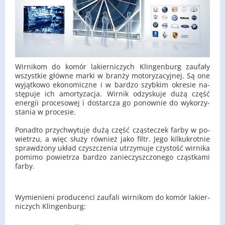
Wir­ni­kom do komór la­kier­ni­czych Klin­gen­burg za­ufa­ły
wszyst­kie głów­ne marki w bran­ży mo­to­ry­za­cyj­nej. Są one
wy­jąt­ko­wo eko­no­micz­ne i w bar­dzo szyb­kim okre­sie na­
stę­pu­je ich amor­ty­za­cja. Wir­nik od­zy­sku­je dużą część
ener­gii pro­ce­so­wej i do­star­cza go po­now­nie do wy­ko­rzy­
sta­nia w pro­ce­sie.
Po­nad­to przy­chwy­tu­je dużą część czą­ste­czek farby w po­
wie­trzu, a więc służy rów­nież jako filtr. Jego kil­ku­krot­nie
spraw­dzo­ny układ czysz­cze­nia utrzy­mu­je czy­stość wir­ni­ka
po­mi­mo po­wie­trza bar­dzo za­nie­czysz­czo­ne­go cząst­ka­mi
farby.
Wy­mie­nie­ni pro­du­cen­ci za­ufa­li wir­ni­kom do komór la­kier­
ni­czych Klin­gen­burg: