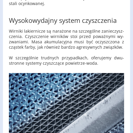
stali ocyn­ko­wa­nej.
Wysokowydajny system czyszczenia
Wir­ni­ki la­kier­ni­cze są na­ra­żo­ne na szcze­gól­ne za­nie­czysz­
cze­nia. Czysz­cze­nie wir­ni­ków stoi przed po­waż­ny­mi wy­
zwa­nia­mi. Masa aku­mu­la­cyj­na musi być oczysz­czo­na z
czą­stek farby, jak rów­nież bar­dzo agre­syw­nych związ­ków.
W szcze­gól­nie trud­nych przy­pad­kach, ofe­ru­je­my dwu­
stron­ne sys­te­my czysz­czą­ce po­wie­trze-wo­da.