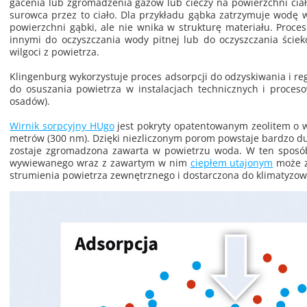
ga­ce­nia lub zgro­ma­dze­nia gazów lub cie­czy na po­wierzch­ni ciał
su­row­ca przez to ciało. Dla przy­kła­du gąbka za­trzy­mu­je wodę 
po­wierzch­ni gąbki, ale nie wnika w struk­tu­rę ma­te­ria­łu. Pro­ces 
in­ny­mi do oczysz­cza­nia wody pit­nej lub do oczysz­cza­nia ście­
wil­go­ci z po­wie­trza.
Klin­gen­burg wy­ko­rzy­stu­je pro­ces ad­sorp­cji do od­zy­ski­wa­nia i re­g
do osu­sza­nia po­wie­trza w in­sta­la­cjach tech­nicz­nych i pro­ce­
osa­dów).
Wir­nik sorp­cyj­ny HUgo
jest po­kry­ty opa­ten­to­wa­nym ze­oli­tem o w
me­trów (300 nm). Dzię­ki nie­zli­czo­nym porom po­wsta­je bar­dzo du
zo­sta­je zgro­ma­dzo­na za­war­ta w po­wie­trzu woda. W ten spo­sób
wy­wie­wa­ne­go wraz z za­war­tym w nim
cie­płem uta­jo­nym
może zo
stru­mie­nia po­wie­trza ze­wnętrz­ne­go i do­star­czo­na do kli­ma­ty­zo­