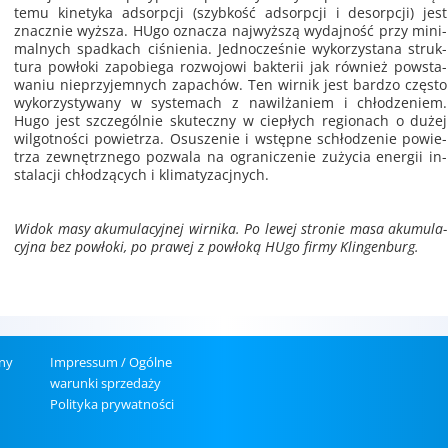
temu ki­ne­ty­ka ad­sorp­cji (szyb­kość ad­sorp­cji i de­sorp­cji) jest
znacz­nie wyż­sza. HUgo ozna­cza naj­wyż­szą wy­daj­ność przy mi­ni­
mal­nych spad­kach ci­śnie­nia. Jed­no­cze­śnie wy­ko­rzy­sta­na struk­
tu­ra po­wło­ki za­po­bie­ga roz­wo­jo­wi bak­te­rii jak rów­nież po­wsta­
wa­niu nie­przy­jem­nych za­pa­chów. Ten wir­nik jest bar­dzo czę­sto
wy­ko­rzy­sty­wa­ny w sys­te­mach z na­wil­ża­niem i chło­dze­niem.
Hugo jest szcze­gól­nie sku­tecz­ny w cie­płych re­gio­nach o dużej
wil­got­no­ści po­wie­trza. Osu­sze­nie i wstęp­ne schło­dze­nie po­wie­
trza ze­wnętrz­ne­go po­zwa­la na ogra­ni­cze­nie zu­ży­cia ener­gii in­
sta­la­cji chło­dzą­cych i kli­ma­ty­za­cj­nych.
Widok masy aku­mu­la­cyj­nej wir­ni­ka. Po lewej stro­nie masa aku­mu­la­
cyj­na bez po­wło­ki, po pra­wej z po­wło­ką HUgo firmy Klin­gen­burg.
­ny
Im­pres­sum / Ogól­ne
wa­run­ki sprze­da­ży
Po­li­ty­ka pry­wat­no­ści