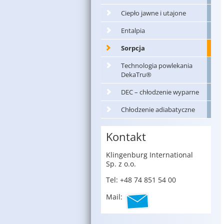
Ciepło jawne i utajone
Entalpia
Sorpcja
Technologia powlekania
DekaTru®
DEC – chłodzenie wyparne
Chłodzenie adiabatyczne
Kontakt
Klin­gen­burg In­ter­na­tio­nal
Sp. z o.o.
Tel: +48 74 851 54 00
Mail: