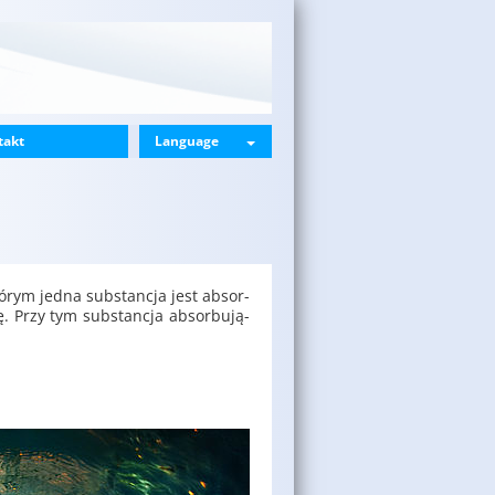
takt
Language
któ­rym jedna sub­stan­cja jest ab­sor­
 Przy tym sub­stan­cja ab­sor­bu­ją­