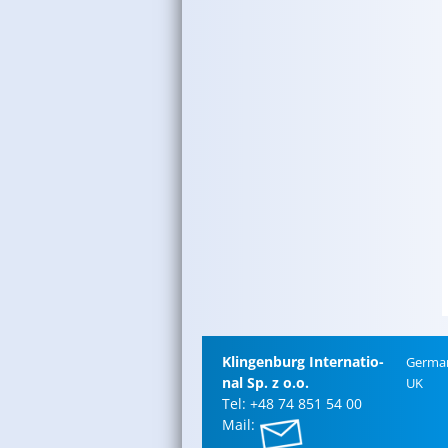
Klin­gen­burg In­ter­na­tio­
Ger­ma
nal Sp. z o.o.
UK
Tel: +48 74 851 54 00
Mail: