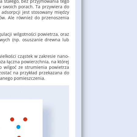
a sta­łe­go, bez przyj­mo­wa­nia tego
w swo­ich po­rach. Ta przy­wie­ra do
ad­sorp­cji jest sto­so­wa­ny mię­dzy
ków. Ale rów­nież do prze­no­sze­nia
u­la­cji wil­got­no­ści po­wie­trza, oraz
so­wych (np. osu­sza­nie drew­na lub
iel­ko­ści czą­stek w za­kre­sie na­no­
ża łącz­na po­wierzch­nia, na któ­rej
 wil­goć ze stru­mie­nia po­wie­trza
­stać na przy­kład prze­ka­za­na do
wa­ne­go po­miesz­cze­nia.