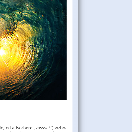
io, od ad­sor­be­re „za­sy­sać”) wzbo­