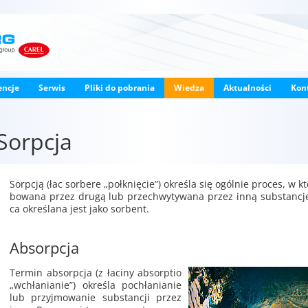
encje
Serwis
Pliki do pobrania
Wiedza
Aktualności
Kon
Sorpcja
Sorp­cją (łac sor­be­re „po­łknię­cie”) okre­śla się ogól­nie pro­ces, w 
bo­wa­na przez drugą lub prze­chwy­ty­wa­na przez inną sub­stan­cję.
ca okre­śla­na jest jako sor­bent.
Absorpcja
Ter­min ab­sorp­cja (z ła­ci­ny ab­sorp­tio
„wchła­nia­nie”) okre­śla po­chła­nia­nie
lub przyj­mo­wa­nie sub­stan­cji przez