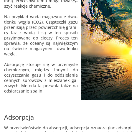
inną. Pro­ce­so­wi temu mogą to­wa­rzy­
szyć re­ak­cje che­micz­ne.
Na przy­kład woda ma­ga­zy­nu­je dwu­
tlen­ku węgla (CO2). Czą­stecz­ki gazu
prze­ni­ka­ją przez po­wierzch­nię gra­ni­
cy faz z wodą i są w ten spo­sób
przyj­mo­wa­ne do cie­czy. Pro­ces ten
spra­wia, że oce­any są naj­więk­szym
na świe­cie ma­ga­zy­nem dwu­tlen­ku
węgla.
Ab­sorp­cję sto­su­je się w prze­my­śle
che­micz­nym, mię­dzy in­ny­mi do
oczysz­cza­nia gazu i do od­dzie­la­nia
cen­nych su­row­ców z mie­sza­nek ga­
zo­wych. Me­to­da ta po­zwa­la także na
od­siar­cza­nie spa­lin.
Adsorpcja
W prze­ci­wień­stwie do ab­sorp­cji, ad­sorp­cja ozna­cza (łac ad­sorp­t