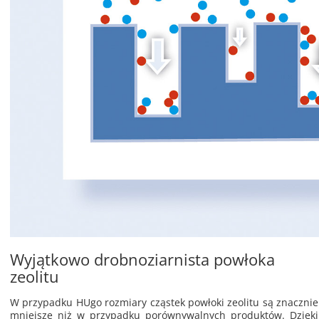
Wyjątkowo drobnoziarnista powłoka
zeolitu
W przy­pad­ku HUgo roz­mia­ry czą­stek po­wło­ki ze­oli­tu są znacz­nie
mniej­sze niż w przy­pad­ku po­rów­ny­wal­nych pro­duk­tów. Dzię­ki