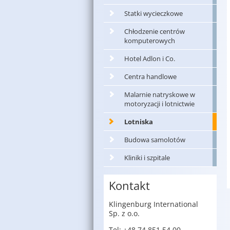
Statki wycieczkowe
Chłodzenie centrów
komputerowych
Hotel Adlon i Co.
Centra handlowe
Malarnie natryskowe w
motoryzacji i lotnictwie
Lotniska
Budowa samolotów
Kliniki i szpitale
Kontakt
Klin­gen­burg In­ter­na­tio­nal
Sp. z o.o.
Tel: +48 74 851 54 00