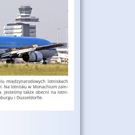
elu mię­dzy­na­ro­do­wych lot­ni­skach
h. Na lot­ni­sku w Mo­na­chium za­in­
. Je­ste­śmy także obec­ni na lot­ni­
ur­gu i Dus­sel­dor­fie.