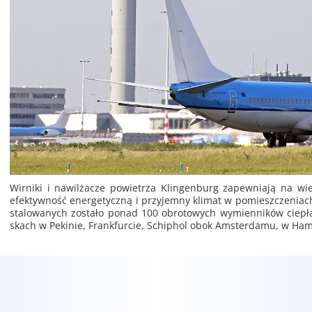
Wir­ni­ki i na­wil­ża­cze po­wie­trza Klin­gen­burg za­pew­nia­ją na wi
efek­tyw­ność ener­ge­tycz­ną i przy­jem­ny kli­mat w po­miesz­cze­niac
sta­lo­wa­nych zo­sta­ło ponad 100 ob­ro­to­wych wy­mien­ni­ków cie­pła
skach w Pe­ki­nie, Frank­fur­cie, Schi­phol obok Am­ster­da­mu, w Ham­b