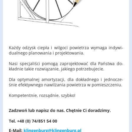
Każdy od­zysk cie­pła i wil­go­ci po­wie­trza wy­ma­ga in­dy­wi­
du­al­ne­go pla­no­wa­nia i pro­jek­to­wa­nia.
Nasi spe­cja­li­ści po­mo­gą za­pro­jek­to­wać dla Pań­stwa do­
kład­nie takie roz­wią­za­nie, ja­kie­go po­trze­bu­je­cie.
Dla opty­mal­nej amor­ty­za­cji, dla do­kład­ne­go i jed­no­cze­
śnie efek­tyw­ne­go na­wil­ża­nia po­wie­trza w po­miesz­cze­niu.
Kom­pe­tent­nie, roz­sąd­nie, szyb­ko!
Za­dzwoń lub na­pisz do nas. Chęt­nie Ci do­ra­dzi­my.
Tel. +48 (0) 74/851 54 00
E-Ma­il:
klingenburg@​klingenburg.​pl