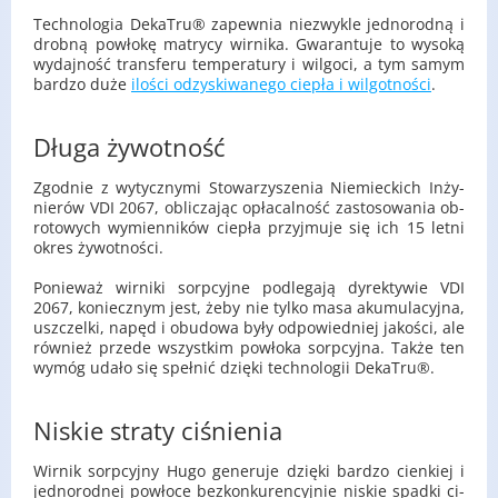
Tech­no­lo­gia De­ka­Tru® za­pew­nia nie­zwy­kle jed­no­rod­ną i
drob­ną po­wło­kę ma­try­cy wir­ni­ka. Gwa­ran­tu­je to wy­so­ką
wy­daj­ność trans­fe­ru tem­pe­ra­tu­ry i wil­go­ci, a tym samym
bar­dzo duże
ilo­ści od­zy­ski­wa­ne­go cie­pła i wil­got­no­ści
.
Długa żywotność
Zgod­nie z wy­tycz­ny­mi Sto­wa­rzy­sze­nia Nie­miec­kich In­ży­
nie­rów VDI 2067, ob­li­cza­jąc opła­cal­ność za­sto­so­wa­nia ob­
ro­to­wych wy­mien­ni­ków cie­pła przyj­mu­je się ich 15 letni
okres ży­wot­no­ści.
Po­nie­waż wir­ni­ki sorp­cyj­ne pod­le­ga­ją dy­rek­ty­wie VDI
2067, ko­niecz­nym jest, żeby nie tylko masa aku­mu­la­cyj­na,
uszczel­ki, napęd i obu­do­wa były od­po­wied­niej ja­ko­ści, ale
rów­nież przede wszyst­kim po­wło­ka sorp­cyj­na. Także ten
wymóg udało się speł­nić dzię­ki tech­no­lo­gii De­ka­Tru®.
Niskie straty ciśnienia
Wir­nik sorp­cyj­ny Hugo ge­ne­ru­je dzię­ki bar­dzo cien­kiej i
jed­no­rod­nej po­wło­ce bez­kon­ku­ren­cyj­nie ni­skie spad­ki ci­