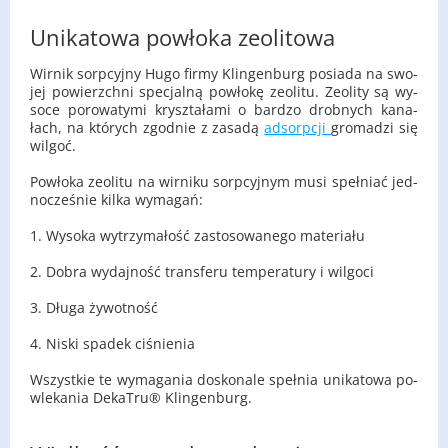
Unikatowa powłoka zeolitowa
Wir­nik sorp­cyj­ny Hugo firmy Klin­gen­burg po­sia­da na swo­
jej po­wierzch­ni spe­cjal­ną po­wło­kę ze­oli­tu. Ze­oli­ty są wy­
so­ce po­ro­wa­ty­mi krysz­ta­ła­mi o bar­dzo drob­nych ka­na­
łach, na któ­rych zgod­nie z za­sa­dą
ad­sorp­cji
gro­ma­dzi się
wil­goć.
Po­wło­ka ze­oli­tu na wir­ni­ku sorp­cyj­nym musi speł­niać jed­
no­cze­śnie kilka wy­ma­gań:
1. Wy­so­ka wy­trzy­ma­łość za­sto­so­wa­ne­go ma­te­ria­łu
2. Dobra wy­daj­ność trans­fe­ru tem­pe­ra­tu­ry i wil­go­ci
3. Długa ży­wot­ność
4. Niski spa­dek ci­śnie­nia
Wszyst­kie te wy­ma­ga­nia do­sko­na­le speł­nia uni­ka­to­wa po­
wle­ka­nia De­ka­Tru® Klin­gen­burg.