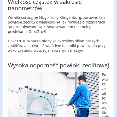
Wielkość cząstek w zakresie
nanometrów
Wirniki sorpcyjne HUgo firmy Klingenburg, zarówno te z
powłoką zeolitu o wielkości 4A jak również o rozmiarach
3A produkowane są z zastosowaniem technologii
powlekania DekaTru®.
DekaTru® oznacza nie tylko określony skład naszych
zeolitów, ale również właściwe techniki powlekania przy
wykorzystaniu wyspecjalizowanych maszyn.
Wysoka odporność powłoki zeolitowej
Po­
wło­
ka
ze­
oli­
to­
wa
wy­
ka­
zu­je