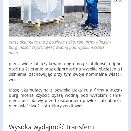
Masę aku­mu­la­cyj­ną z po­wło­ką De­ka­Tru® firmy Klin­gen­
burg można czy­ścić dyszą wodną pod wy­so­kim ci­śnie­
niem
przez wiele lat użyt­ko­wa­nia ogrom­ną sta­bil­ność, od­por­
ność na ście­ra­nie oraz od­por­ność na wy­so­kie ob­cią­że­nia i
ci­śnie­nia, za­cho­wu­jąc przy tym swoje no­mi­nal­ne wła­ści­
wo­ści.
Masę aku­mu­la­cyj­ną z po­wło­ką De­ka­Tru® firmy Klin­gen­
burg można czy­ścić dyszą wodną pod wy­so­kim ci­śnie­
niem, bez obawy przed usu­wa­niem po­wło­ki lub ob­ni­ża­
niem wła­ści­wo­ści struk­tu­ry ze­oli­to­wej.
Wysoka wydajność transferu