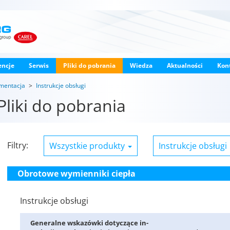
encje
Serwis
Pliki do pobrania
Wiedza
Aktualności
Kon
mentacja
Instrukcje obsługi
Pliki do pobrania
Filtry:
Wszystkie produkty
Instrukcje obsługi
Obrotowe wymienniki ciepła
Instrukcje obsługi
Ge­ne­ral­ne wska­zów­ki do­ty­czą­ce in­