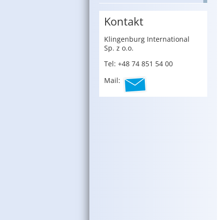
Kontakt
Klin­gen­burg In­ter­na­tio­nal
Sp. z o.o.
Tel: +48 74 851 54 00
Mail: