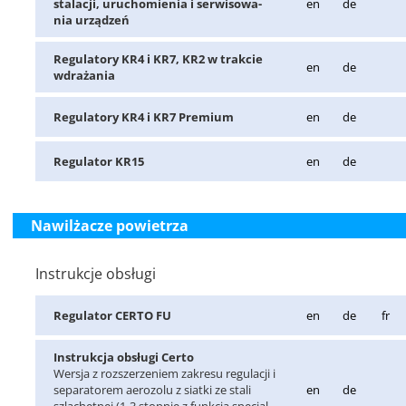
sta­la­cji, uru­cho­mie­nia i ser­wi­so­wa­
en
de
nia urzą­dzeń
Re­gu­la­to­ry KR4 i KR7, KR2 w trak­cie
en
de
wdra­ża­nia
Re­gu­la­to­ry KR4 i KR7 Pre­mium
en
de
Re­gu­la­tor KR15
en
de
Nawilżacze powietrza
Instrukcje obsługi
Re­gu­la­tor CERTO FU
en
de
fr
In­struk­cja ob­słu­gi Certo
Wer­sja z roz­sze­rze­niem za­kre­su re­gu­la­cji i
se­pa­ra­to­rem ae­ro­zo­lu z siat­ki ze stali
en
de