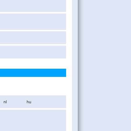
nl
hu