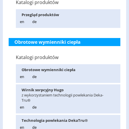
Katalogi produktów
Prze­gląd pro­duk­tów
en
de
Obrotowe wymienniki ciepła
Katalogi produktów
Ob­ro­to­we wy­mien­ni­ki cie­pła
en
de
Wir­nik sorp­cyj­ny Hugo
z wy­ko­rzy­sta­niem tech­no­lo­gii po­wle­ka­nia De­ka­
Tru®
en
de
Tech­no­lo­gia po­wle­ka­nia De­ka­Tru®
en
de