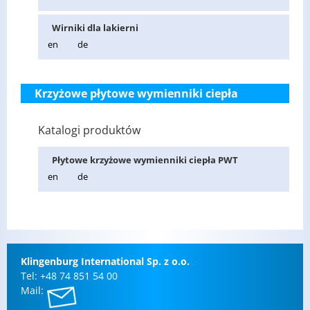
Wir­ni­ki dla la­kier­ni
en
de
Krzyżowe płytowe wymienniki ciepła
Katalogi produktów
Pły­to­we krzy­żo­we wy­mien­ni­ki cie­pła PWT
en
de
Klin­gen­burg In­ter­na­tio­nal Sp. z o.o.
Tel: +48 74 851 54 00
Mail: