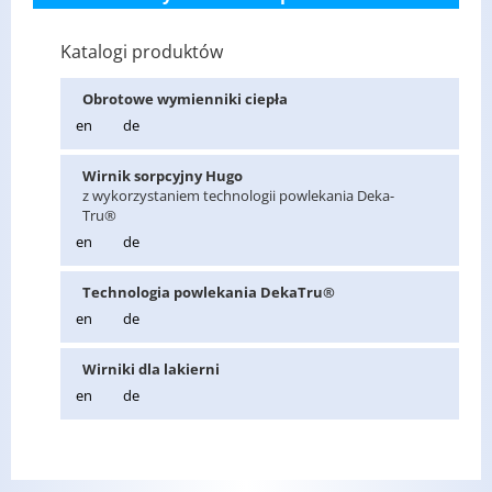
Katalogi produktów
Ob­ro­to­we wy­mien­ni­ki cie­pła
en
de
Wir­nik sorp­cyj­ny Hugo
z wy­ko­rzy­sta­niem tech­no­lo­gii po­wle­ka­nia De­ka­
Tru®
en
de
Tech­no­lo­gia po­wle­ka­nia De­ka­Tru®
en
de
Wir­ni­ki dla la­kier­ni
en
de