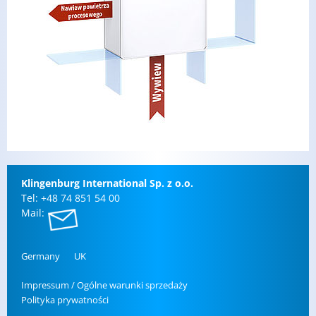
Klin­gen­burg In­ter­na­tio­nal Sp. z o.o.
Tel: +48 74 851 54 00
Mail:
Ger­ma­ny
UK
Im­pres­sum / Ogól­ne wa­run­ki sprze­da­ży
Po­li­ty­ka pry­wat­no­ści