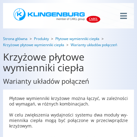
Strona główna
Produkty
Płytowe wymienniki ciepła
Krzyżowe płytowe wymienniki ciepła
Warianty układów połączeń
Krzyżowe płytowe
wymienniki ciepła
Warianty układów połączeń
Pły­to­we wy­mien­ni­ki krzy­żo­we można łą­czyć, w za­leż­no­ści
od wy­ma­gań, w róż­nych kom­bi­na­cjach.
W celu zwięk­sze­nia wy­daj­no­ści sys­te­mu dwa mo­du­ły wy­
mien­ni­ka cie­pła mogą być po­łą­czo­ne w prze­ciw­prą­dzie
krzy­żo­wym.